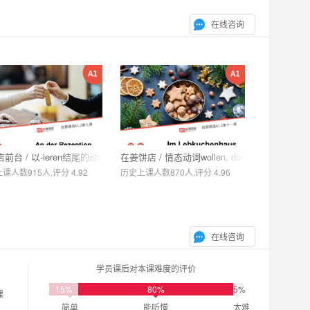
在线咨询
前台 / 以-ieren结尾的动词现在完成时
在姜饼店 / 情态动词wollen, dürfen
课人数915人,评分 4.92
历史上课人数870人,评分 4.96
在线咨询
学员课后对本课难度的评价
15%
80%
5%
课
简单
能听懂
太难