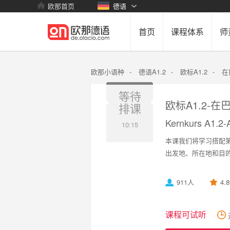
欧那首页
德语
首页
课程体系
师
欧那小语种
-
德语A1.2
-
欧标A1.2
-
在巴
等待
欧标A1.2-在巴塞
排课
Kernkurs A1.2-A
10:15
本课我们将学习搭配第三格
出发地、所在地和目
911人
4.
课程可试听