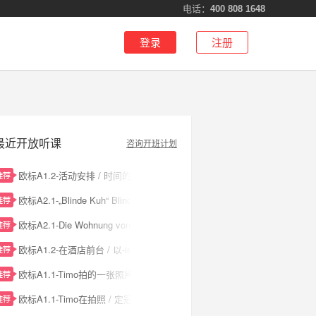
电话：
400 808 1648
登录
注册
最近开放听课
咨询开班计划
欧标A1.2-活动安排 / 时间的非正式表达
欧标A2.1-„Blinde Kuh“ Blinde Kuh餐厅
欧标A2.1-Die Wohnung von Sabine und Magda Sabine和Magda的公寓
欧标A1.2-在酒店前台 / 以-ieren结尾的动词现在完成时
欧标A1.1-Timo拍的一张照片 / 不规则动词的现在时变位
欧标A1.1-Timo在拍照 / 定冠词和不定冠词的第四格