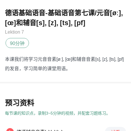
德语基础语音-基础语音第七课/元音[øː],
[œ]和辅音[s], [z], [ts], [pf]
Lektion 7
90分钟
本课我们将学习元音音素[øː], [œ]和辅音音素[s], [z], [ts], [pf]
的发音，学习简单的课堂用语。
预习资料
每节课的知识点，录制3~5分钟的视频，并配套习题练习。