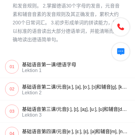
和发音规则。 2.掌握德语30个字母的发音，元音音
素和辅音音素的发音规则及其正确发音，累积大约
200个日常词汇。 3.初步形成单词的拼读能力，能够

以标准的语音读出大部分德语单词，并能清晰而准
确地读出德语简单句。

基础语音第一课/德语字母
01
Lektion 1
基础语音第二课/元音[aː], [a], [oː], [ɔ]和辅音[g], [k], [b], [p]
02
Lektion 2
基础语音第三课/元音[iː], [ɪ], [aɪ̯], [uː], [ʊ]和辅音[d], [t], [h]
03
Lektion 3
基础语音第四课/元音[eː], [ɛː], [ɛ], [ə]和辅音[m], [n], [l]
04