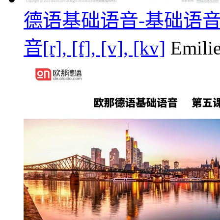
德语基础语音-基础语音第六课/元
音[r], [f], [v], [kv]
Emili