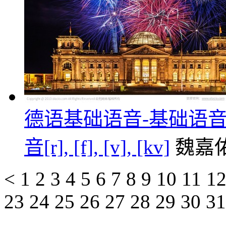
德语基础语音-基础语音第六课/元
音[r], [f], [v], [kv]
魏嘉
<
1
2
3
4
5
6
7
8
9
10
11
1
23
24
25
26
27
28
29
30
3