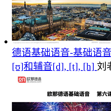
德语基础语音-基础语音第三课/元音[
[ʊ]和辅音[d], [t], [h]
刘