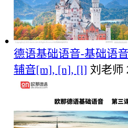
德语基础语音-基础语音第四课/元
辅音[m], [n], [l]
刘老师