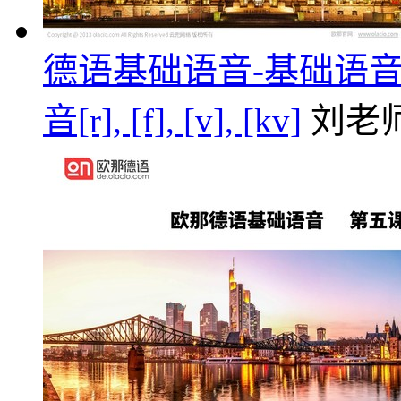
德语基础语音-基础语音第六课/元
音[r], [f], [v], [kv]
刘老