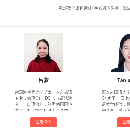
欧那教育拥有超过100名资深教师，
吕蒙
Tanj
德国海德堡大学硕士，对外德语
西安外国语大
专业，德语C1，DSH3（语法满
C1水平；田
分）；口语流利，熟悉德国国情
语教学经验，
文化，将国情文化融于语言教学
构清楚，重点
中；教学经验丰富，授课条理清
导，擅长用通
晰、严谨细心，善于总结规则；
难点，化难为
查看详情
查
注重口语表达，善于引导学员、
愉快的氛围中