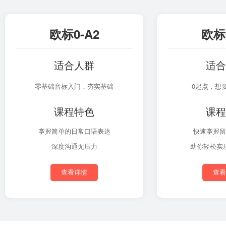
欧标0-A2
欧标0
适合人群
适合
零基础音标入门，夯实基础
0起点，想
课程特色
课程
掌握简单的日常口语表达
快速掌握留
深度沟通无压力
助你轻松实
查看详情
查看