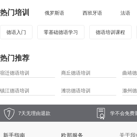
热门培训
俄罗斯语
西班牙语
法语
德语入门
零基础德语学习
德语培训课程
热门推荐
宿迁德语培训
商丘德语培训
曲靖德
镇江德语培训
潍坊德语培训
滁州德
7天无理由退款
学不会免费
新手指南
欧那服务
关于我