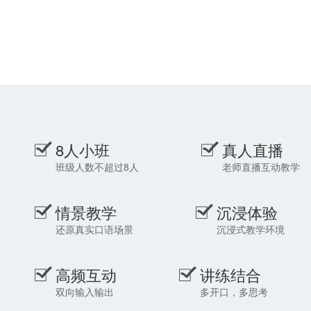
鼓励学员进行表达，在不断的练
言技能；讲解
习和实际使用中提高自身语言水
于总结经验和
平。
喜爱。
8人小班
真人直播
班级人数不超过8人
老师直播互动教学
情景教学
沉浸体验
还原真实口语场景
沉浸式教学环境
高频互动
讲练结合
双向输入输出
多开口，多思考