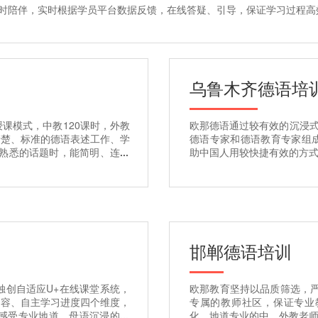
实时陪伴，实时根据学员平台数据反馈，在线答疑、引导，保证学习过程
乌鲁木齐
德语培
授课模式，中教120课时，外教
欧那德语通过较有效的沉浸式
清楚、标准的德语表述工作、学
德语专家和德语教育专家组
或熟悉的话题时，能简明、连贯
助中国人用较快捷有效的方
志向等信息。
邯郸
德语培训
独创自适应U+在线课堂系统，
欧那教育坚持以品质筛选，
内容、自主学习进度四个维度，
专属的教师社区，保证专业
感受专业地道、母语沉浸的学
化，地道专业的中、外教老