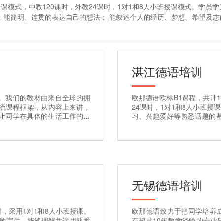
授课模式，中教120课时，外教24课时，1对1和8人小班授课模式。学
，能简明、连贯的表达自己的想法； 能叙述个人的经历、梦想、希望及志
湛江
德语培训
。我们的教材由来自全球的拥
欧那德语欧标B1课程，共计1
主流课程框架，从内容上来讲，
24课时，1对1和8人小班
让同学在具体的生活工作的情
习、兴趣爱好等熟悉话题的
的表达自己的想法； 能叙述
无锡
德语培训
时，采用1对1和8人小班授课。
欧那德语致力于把同学培养
 学完后，能够理解并运用熟悉
有超过10年教学经验的专