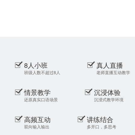
鼓励学员进行表达，在不断的练
言技能；讲解
习和实际使用中提高自身语言水
于总结经验和
平。
喜爱。
8人小班
真人直播
班级人数不超过8人
老师直播互动教学
情景教学
沉浸体验
还原真实口语场景
沉浸式教学环境
高频互动
讲练结合
双向输入输出
多开口，多思考