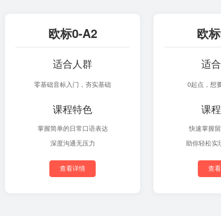
欧标0-A2
欧标0
适合人群
适合
零基础音标入门，夯实基础
0起点，想
课程特色
课程
掌握简单的日常口语表达
快速掌握留
深度沟通无压力
助你轻松实
查看详情
查看