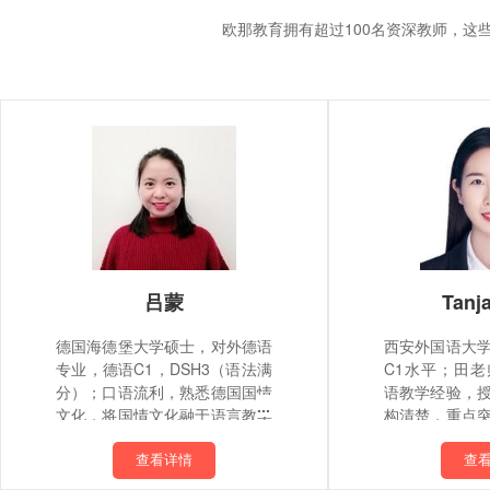
欧那教育拥有超过100名资深教师，
吕蒙
Tanj
德国海德堡大学硕士，对外德语
西安外国语大
专业，德语C1，DSH3（语法满
C1水平；田
分）；口语流利，熟悉德国国情
语教学经验，
文化，将国情文化融于语言教学
构清楚，重点
中；教学经验丰富，授课条理清
导，擅长用通
晰、严谨细心，善于总结规则；
难点，化难为
查看详情
查
注重口语表达，善于引导学员、
愉快的氛围中