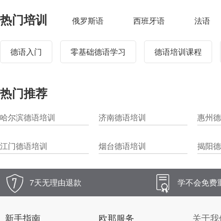
热门培训
俄罗斯语
西班牙语
法语
德语入门
零基础德语学习
德语培训课程
热门推荐
哈尔滨德语培训
济南德语培训
惠州德
江门德语培训
烟台德语培训
揭阳德
7天无理由退款
学不会免费
新手指南
欧那服务
关于我