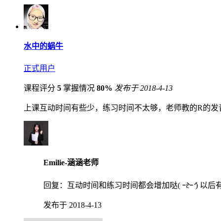
水中的蜗牛
正式用户
课程评分
5
掌握情况
80%
发布于 2018-4-13
上课互动时间有些少，练习时间不太够，老师教的R的发
Emilie-涵涵老师
回复：
互动时间和练习时间都会增加哒( ｰ̀εｰ́ )
发布于 2018-4-13