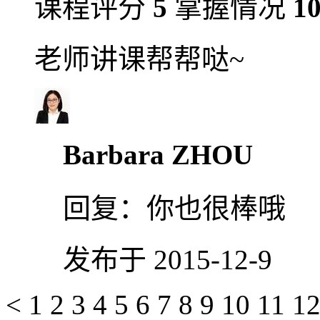
课程评分
5
掌握情况
1
老师讲课帮帮哒~
Barbara ZHOU
回复：
你也很棒哦
发布于 2015-12-9
<
1
2
3
4
5
6
7
8
9
10
11
1