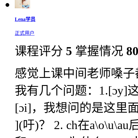
Lena学员
正式用户
课程评分
5
掌握情况
8
感觉上课中间老师嗓子
我有几个问题：1.[ɔ
[ɔi]，我想问的是这里面的y发
](吁)？ 2. ch在a\o\u\a