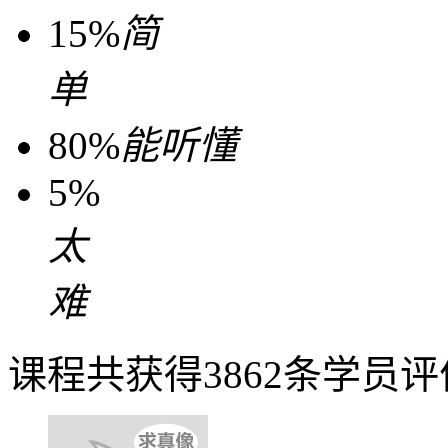
15%
简
单
80%
能听懂
5%
太
难
课程共获得3862条学员评